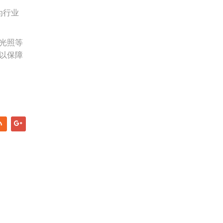
为行业
光照等
以保障