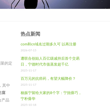
热点新闻
com和cn域名过期多久可 以再注册
2026-07-15
遭联合创始人百亿级减持后首个交易
制菜的定
日，宁德时代市值蒸发超千亿
2025-11-17
百万元的抗癌药，有望大幅降价？
2025-11-17
，其中
防腐
杨振宁留给大家的8个字：宁拙毋巧，
宁朴毋华
合产品
2025-10-18