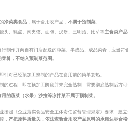
的
净菜类食品
，属于食用农产品，
不属于预制菜
。
馒头、糕点、肉夹馍、面包、汉堡、三明治、比萨等
主食类产品
自行制作并向自有门店配送的净菜、半成品、成品菜肴，应当符
的菜肴，不纳入预制菜范围。
即针对已经预加工熟制的产品在食用前的简单复热。
制的过程，即在预加工阶段并未完全熟制，需要彻底熟制后方可
食用的蔬菜（水果）沙拉等凉拌菜不属于预制菜。
业按照《企业落实食品安全主体责任监督管理规定》要求，建立
控，
严把原料质量关，依法查验食用农产品原料的承诺达标合格