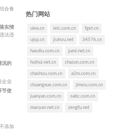
结合食
热门网站
落实情
uiea.cn
ieic.com.cn
fget.cn
违法违
ujsp.cn
jiuhou.net
34576.cn
haodiu.com.cn
jumi.net.cn
huihui.net.cn
chazun.com.cn
情况的
chashou.com.cn
a2m.com.cn
营企业
chuangxue.com.cn
jimou.com.cn
环节使
juanyan.com.cn
oabc.com.cn
maoyan.net.cn
zengfu.net
不添加