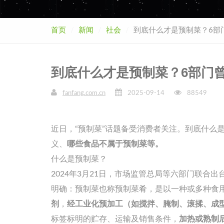
首页
新闻
社会
到底什么才是预制菜？6部
到底什么才是预制菜？6部门
fanfang.com.cn
2025-09-14
88549
近日，“预制菜”话题备受消费者关注。到底什么
义、
哪些食品不属于预制菜等。
什么是预制菜？
2024年3月21日，市场监管总局等六部门联合
明确：预制菜也称预制菜肴，是以一种或多种食
剂
，
经工业
化预加工（如搅拌、腌制、滚揉、成
标签标明的贮存、运输及销售条件，
加热或熟制