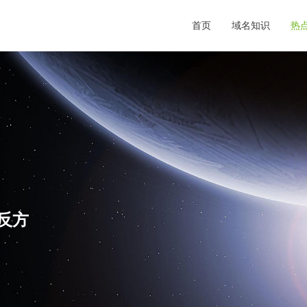
首页
域名知识
热
,反方