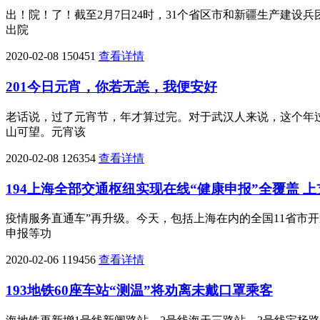
出！院！了！截至2月7日24时，31个省区市和新疆生产建设
出院
2020-02-08
150451
查看详情
201今日元宵，你若无恙，我便安好
老话说，过了元宵节，年才算过完。对于武汉人来说，这个年
山可望。元宵该
2020-02-08
126354
查看详情
194上海全部交通枢纽实现在线“健康申报”全覆盖 
疫情服务直通车”再升级。今天，包括上海在内的全国11省市
申报等功
2020-02-06
119456
查看详情
193地铁60座车站“测温”将劝离未戴口罩乘客