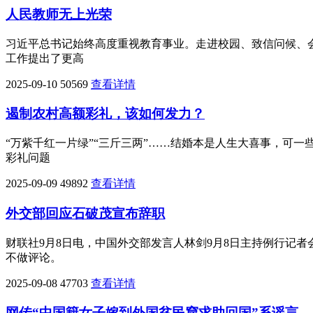
人民教师无上光荣
习近平总书记始终高度重视教育事业。走进校园、致信问候、
工作提出了更高
2025-09-10
50569
查看详情
遏制农村高额彩礼，该如何发力？
“万紫千红一片绿”“三斤三两”……结婚本是人生大喜事，可
彩礼问题
2025-09-09
49892
查看详情
外交部回应石破茂宣布辞职
财联社9月8日电，中国外交部发言人林剑9月8日主持例行记
不做评论。
2025-09-08
47703
查看详情
网传“中国籍女子嫁到外国贫民窟求助回国”系谣言